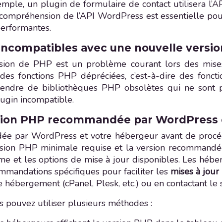
xemple, un plugin de formulaire de contact utilisera l
 compréhension de l’API WordPress est essentielle pou
performantes.
 incompatibles avec une nouvelle versi
rsion de PHP est un problème courant lors des mises
er des fonctions PHP dépréciées, c’est-à-dire des fonc
endre de bibliothèques PHP obsolètes qui ne sont plu
ugin incompatible.
ersion PHP recommandée par WordPress 
dée par WordPress et votre hébergeur avant de procéd
version PHP minimale requise et la version recommand
rme et les options de mise à jour disponibles. Les héb
mmandations spécifiques pour faciliter les
mises à jou
e hébergement (cPanel, Plesk, etc.) ou en contactant le
s pouvez utiliser plusieurs méthodes :