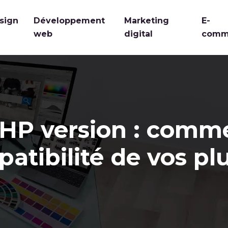
sign
Développement
Marketing
E-
web
digital
comm
P version : comme
atibilité de vos pl