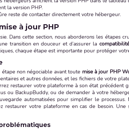
ns hébergeurs affichent la version PHP dans le tablea
hent la version PHP.
ûre reste de contacter directement votre hébergeur.
 mise à jour PHP
ie. Dans cette section, nous aborderons les étapes cruc
une transition en douceur et d’assurer la
compatibili
atiques, chaque étape est importante pour protéger vo
e
 étape non négociable avant toute
mise à jour PHP W
ntaires et autres données, et les fichiers de votre plat
rez restaurer votre plateforme à son état précédent g
lus ou BackupBuddy, ou de demander à votre héberge
uvegarde automatisées pour simplifier le processus.
vez restaurer votre plateforme en cas de besoin. Une
t problématiques